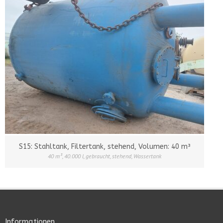
S15: Stahltank, Filtertank, stehend, Volumen: 40 m³
40 m³
,
40.000 l
,
gebraucht
,
stehend
,
Wassertank
Informationen