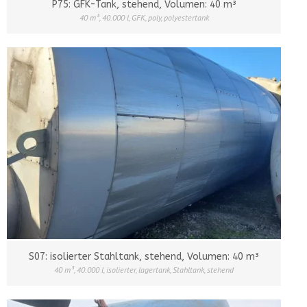
P75: GFK-Tank, stehend, Volumen: 40 m³
40 m³
,
40.000 l
,
GFK
,
poly
,
polyestertank
S07: isolierter Stahltank, stehend, Volumen: 40 m³
40 m³
,
40.000 l
,
isolierter
,
lagertank
,
Stahltank
,
stehend