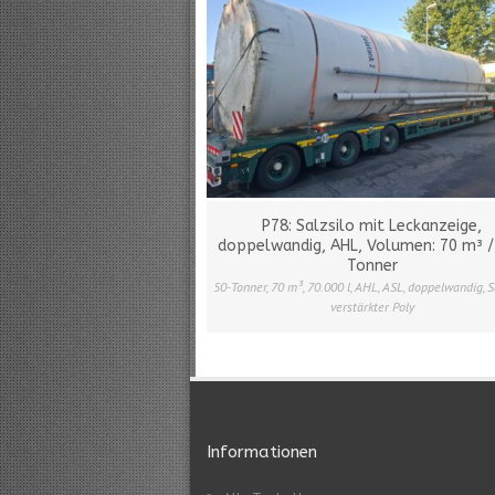
P78: Salzsilo mit Leckanzeige,
doppelwandig, AHL, Volumen: 70 m³ /
Tonner
50-Tonner
,
70 m³
,
70.000 l
,
AHL
,
ASL
,
doppelwandig
,
S
verstärkter Poly
Informationen