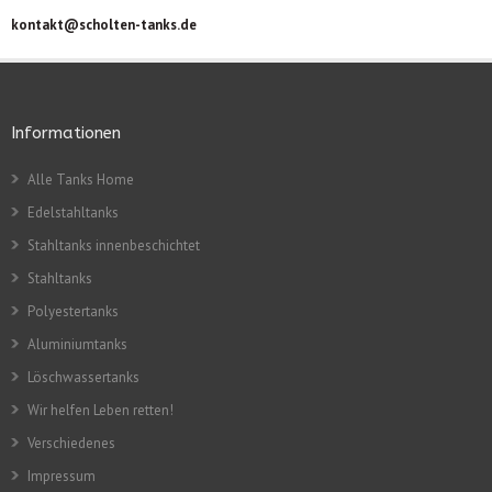
kontakt@scholten-tanks.de
Informationen
Alle Tanks Home
Edelstahltanks
Stahltanks innenbeschichtet
Stahltanks
Polyestertanks
Aluminiumtanks
Löschwassertanks
Wir helfen Leben retten!
Verschiedenes
Impressum