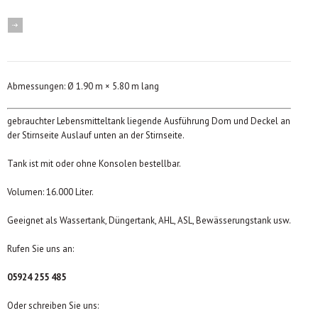
Abmessungen: Ø 1.90 m × 5.80 m lang
gebrauchter Lebensmitteltank liegende Ausführung Dom und Deckel an
der Stirnseite Auslauf unten an der Stirnseite.
Tank ist mit oder ohne Konsolen bestellbar.
Volumen: 16.000 Liter.
Geeignet als Wassertank, Düngertank, AHL, ASL, Bewässerungstank usw.
Rufen Sie uns an:
05924 255 485
Oder schreiben Sie uns: