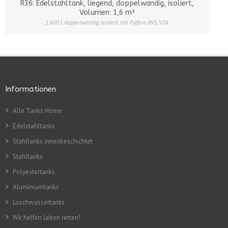
R36: Edelstahltank, liegend, doppelwandig, isoliert,
Volumen: 1,6 m³
1.600 l
,
doppelwandig
,
isoliert
,
mit Füßen
,
RVS
,
V2A
Informationen
Alle Tanks Home
Edelstahltanks
Stahltanks innenbeschichtet
Stahltanks
Polyestertanks
Aluminiumtanks
Löschwassertanks
Wir helfen Leben retten!