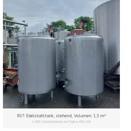
R37: Edelstahltank, stehend, Volumen: 1,5 m³
1.500 l
,
Edelstahltank
,
mit Füßen
,
RVS
,
V2A