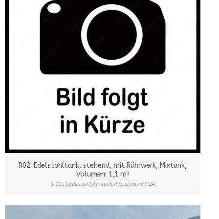
R02: Edelstahltank, stehend, mit Rührwerk, Mixtank,
Volumen: 1,1 m³
1.100 l
,
Edelstahl
,
Mixtank
,
RVS
,
stehend
,
V2A