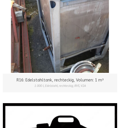
R16: Edelstahltank, rechteckig, Volumen: 1 m³
1.000 l
,
Edelstahl
,
rechteckig
,
RVS
,
V2A