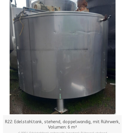
R22: Edelstahltank, stehend, doppelwandig, mit Rührwerk,
Volumen: 6 m³
6.000 l
,
Edelstahltank
,
gebraucht
,
lagertank
,
Rührwerk
,
stehend