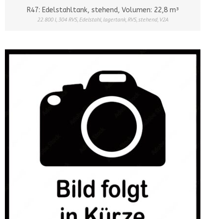
R47: Edelstahltank, stehend, Volumen: 22,8 m³
22.800 l
,
304 RVS
,
Edelstahl
,
lagertank
,
RVS
,
stehend
,
V2A