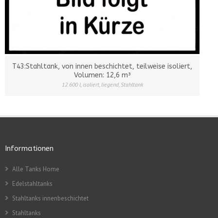
T43:Stahltank, von innen beschichtet, teilweise isoliert,
Volumen: 12,6 m³
12.600 l
,
isoliert
,
liegend
,
Stahltank
Informationen
Alle Tanks Home
Edelstahltanks
Stahltanks innenbeschichtet
Stahltanks