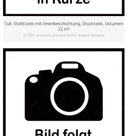
T46: Stahltank mit Innenbeschichtung, Drucktank, Volumen:
12 m³
12.000 l
,
Drucktank
,
innenbeschichtet
,
liegend
,
Stahltank