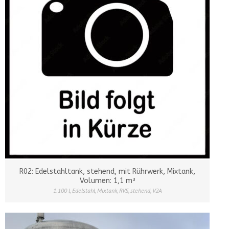
R02: Edelstahltank, stehend, mit Rührwerk, Mixtank,
Volumen: 1,1 m³
1.100 l
,
Edelstahl
,
Mixtank
,
RVS
,
stehend
,
V2A