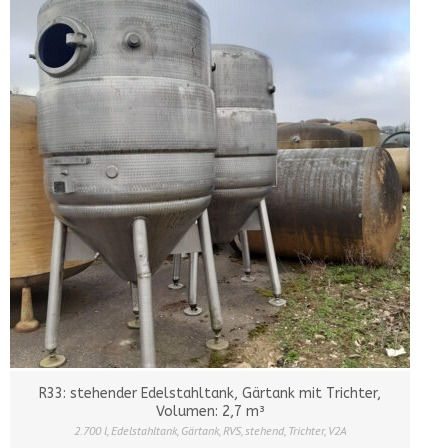
R33: stehender Edelstahltank, Gärtank mit Trichter,
Volumen: 2,7 m³
2.700 l
,
Edelstahltank
,
Gärtank
,
RVS
,
stehend
,
Trichter
,
V2A