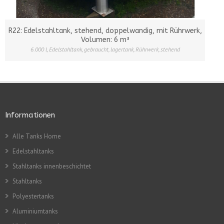
R22: Edelstahltank, stehend, doppelwandig, mit Rührwerk,
Volumen: 6 m³
6.000 l
,
Edelstahltank
,
gebraucht
,
lagertank
,
Rührwerk
,
stehend
Informationen
Alle Tanks Home
Edelstahltanks
Stahltanks innenbeschichtet
Stahltanks
Polyestertanks
Aluminiumtanks