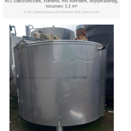
R01: Edelstahltank, stehend, mit Rührwerk, doppelwandig,
Volumen: 3,3 m³
3.330 l
,
Edelstahltank
,
mit Rührwerk
,
RVS
,
stehend
,
V2A