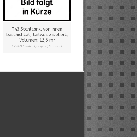
T43:Stahltank, von innen
beschichtet, teilweise isoliert,
Volumen: 12,6 m³
12.600 l
,
isoliert
,
liegend
,
Stahltank