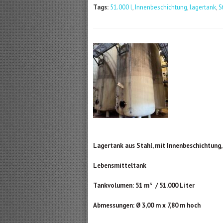
Tags:
51.000 l
,
Innenbeschichtung
,
lagertank
,
S
Lagertank aus Stahl, mit Innenbeschichtung
Lebensmitteltank
Tankvolumen: 51 m³ / 51.000 Liter
Abmessungen: Ø 3,00 m x 7,80 m hoch