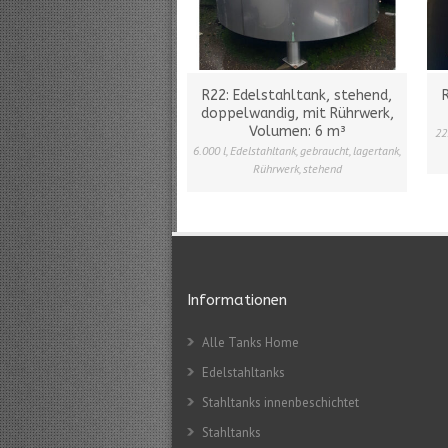
R22: Edelstahltank, stehend,
doppelwandig, mit Rührwerk,
Volumen: 6 m³
22
6.000 l
,
Edelstahltank
,
gebraucht
,
lagertank
,
Rührwerk
,
stehend
Informationen
Alle Tanks Home
Edelstahltanks
Stahltanks innenbeschichtet
Stahltanks