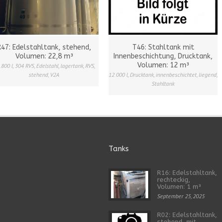
R47: Edelstahltank, stehend,
T46: Stahltank mit
Volumen: 22,8 m³
Innenbeschichtung, Drucktank,
Volumen: 12 m³
.800 l
,
304 RVS
,
Edelstahl
,
lagertank
,
RVS
,
stehend
,
V2A
12.000 l
,
Drucktank
,
innenbeschichtet
,
liegend
,
Stahltank
Tanks
R16: Edelstahltank,
rechteckig,
Volumen: 1 m³
September 25, 2025
R02: Edelstahltank,
stehend, mit